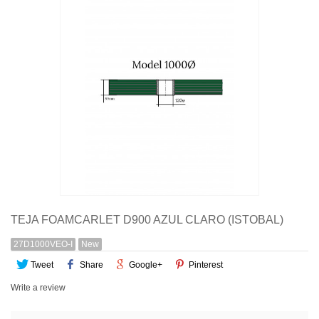
Quiénes somos
Pago seguro
Entrega
Garantías
First category
Contacte con nosotros
TEJA FOAMCARLET D900 AZUL CLARO (ISTOBAL)
27D1000VEO-I
New
Tweet
Share
Google+
Pinterest
Write a review