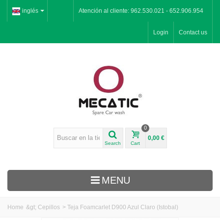
inglés
Atención al cliente: 962.530.021 - 652.906.954
Login
Contact us
0
0,00 €
Search
Cart
MENU
Home
&gt;
Cepillos
>
Teja Foamcarlet D900 Azul Claro (Istobal)
Inicio