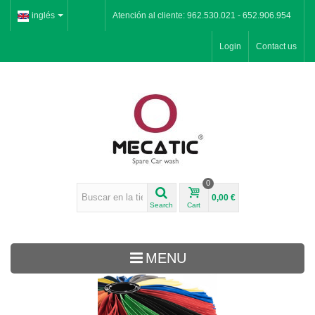
inglés
Atención al cliente: 962.530.021 - 652.906.954
Login
Contact us
0
0,00 €
Search
Cart
MENU
Inicio