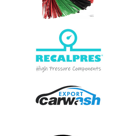
Quiénes somos
Pago seguro
Entrega
Garantías
First category
Contacte con nosotros