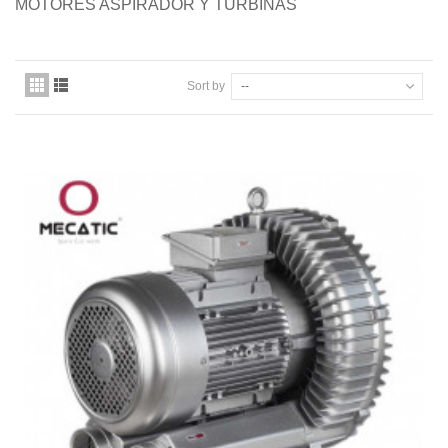
MOTORES ASPIRADOR Y TURBINAS
Quiénes somos
Pago seguro
Sort by
--
Entrega
Garantías
First category
Contacte con nosotros