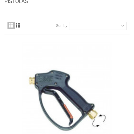
PISTOLAS
Quiénes somos
Pago seguro
Sort by
--
Entrega
Garantías
First category
Contacte con nosotros