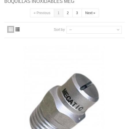
BOQUILLAS INOXIDABLES MEG
Quiénes somos
«
Previous
1
2
3
Next
»
Pago seguro
Sort by
--
Entrega
Garantías
First category
Contacte con nosotros