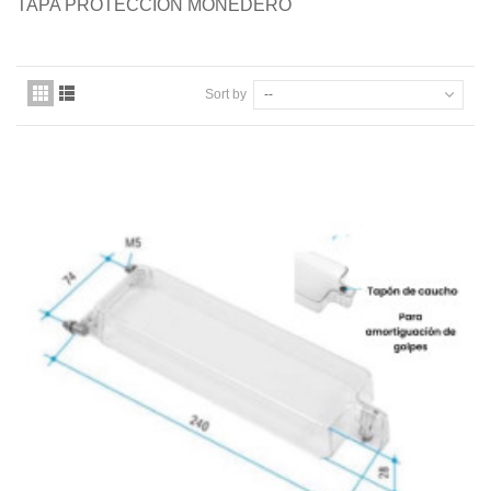
TAPA PROTECCION MONEDERO
Quiénes somos
Pago seguro
Sort by
--
Entrega
Garantías
First category
Contacte con nosotros