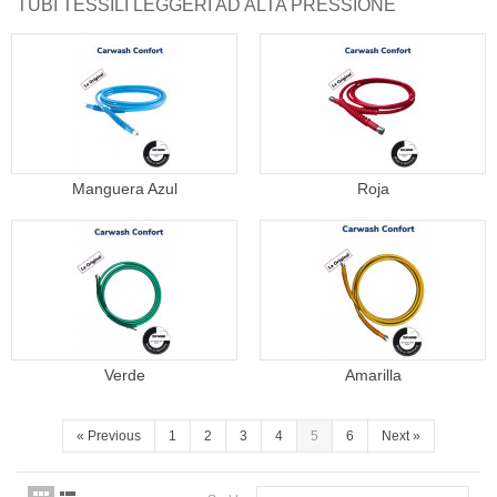
TUBI TESSILI LEGGERI AD ALTA PRESSIONE
Quiénes somos
Pago seguro
Entrega
Garantías
Manguera Azul
Roja
First category
Contacte con nosotros
Verde
Amarilla
«
Previous
1
2
3
4
5
6
Next
»